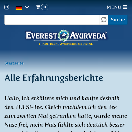
0
MENÜ
Suchformular
Direkt
Suche
zum
Inhalt
Sie
Startseite
sind
Alle Erfahrungsberichte
hier
Hallo, ich erkältete mich und kaufte deshalb
den TULSI-Tee. Gleich nachdem ich den Tee
zum zweiten Mal getrunken hatte, wurde meine
Nase frei, mein Hals fühlte sich deutlich besser