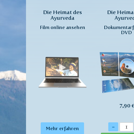
Die Heimat des
Die Heima
Ayurveda
Ayurve
Film online ansehen
Dokumentarfi
DVD
7,90 
Anzahl
-
Mehr erfahren