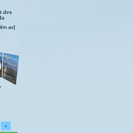
t des
da
lm auf
€
+