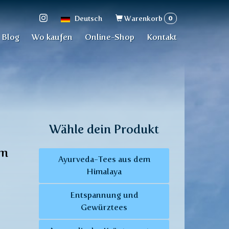
Suchformular
0
Deutsch
Warenkorb
Blog
Wo kaufen
Online-Shop
Kontakt
Wähle dein Produkt
am
Ayurveda-Tees aus dem
Himalaya
Entspannung und
Gewürztees