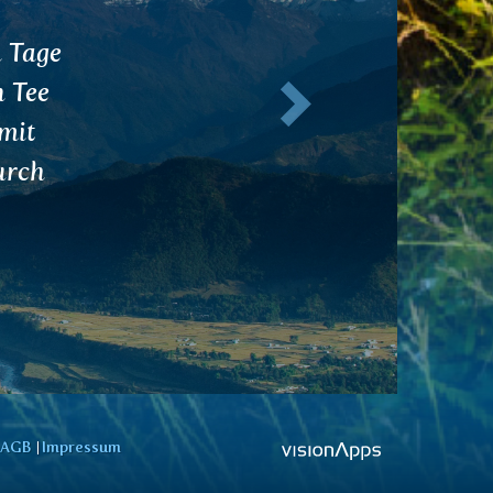
te es
Weiter
ich
AGB
Impressum