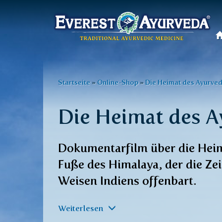
Hauptmenü
Direkt
zum
Sie
Startseite
»
Online-Shop
»
Die Heimat des Ayurve
Inhalt
sind
Die Heimat des A
hier
Dokumentarfilm über die Heim
Fuße des Himalaya, der die Zei
Weisen Indiens offenbart.
Weiterlesen