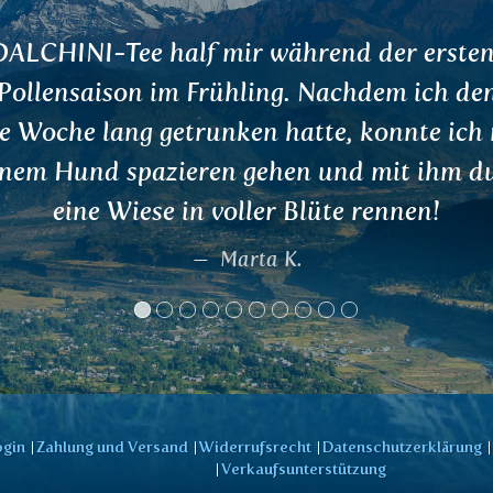
schätze die THERMOSKANNE sehr! Ich muss
lbst ausprobieren. Es ist absolut großartig, 
benutze es jeden Tag!
Kateřina
ogin
Zahlung und Versand
Widerrufsrecht
Datenschutzerklärung
Verkaufsunterstützung