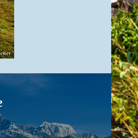
eiter
e