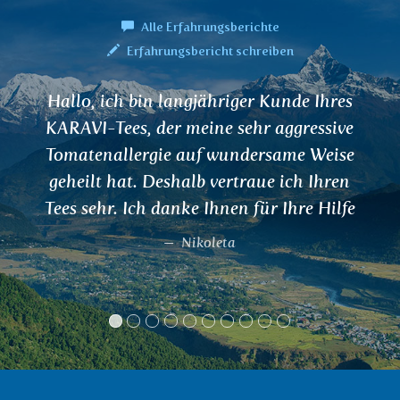
Alle Erfahrungsberichte
Erfahrungsbericht schreiben
r Kunde Ihres
Ich bin sehr zufrieden mit 
hr aggressive
Ihrem Hause, weshalb ich si
ersame Weise
meiner Familie und mein
aue ich Ihren
unter den Weihnachtsbau
für Ihre Hilfe
habe.
Tereza