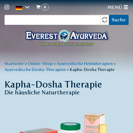
0
MENÜ
Suchformular
Direkt
Suche
zum
Inhalt
Sie
Startseite
»
Online-Shop
»
Ayurvedische Heimtherapien
»
Ayurvedische Dosha-Therapien
»
Kapha-Dosha Therapie
sind
hier
Kapha-Dosha Therapie
Die häusliche Naturtherapie