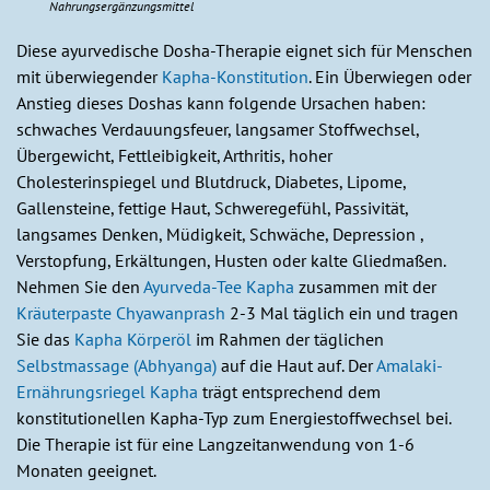
Nahrungsergänzungsmittel
Diese ayurvedische Dosha-Therapie eignet sich für Menschen
mit überwiegender
Kapha-Konstitution
. Ein Überwiegen oder
Anstieg dieses Doshas kann folgende Ursachen haben:
schwaches Verdauungsfeuer, langsamer Stoffwechsel,
Übergewicht, Fettleibigkeit, Arthritis, hoher
Cholesterinspiegel und Blutdruck, Diabetes, Lipome,
Gallensteine, fettige Haut, Schweregefühl, Passivität,
langsames Denken, Müdigkeit, Schwäche, Depression ,
Verstopfung, Erkältungen, Husten oder kalte Gliedmaßen.
Nehmen Sie den
Ayurveda-Tee Kapha
zusammen mit der
Kräuterpaste Chyawanprash
2-3 Mal täglich ein und tragen
Sie das
Kapha Körperöl
im Rahmen der täglichen
Selbstmassage (Abhyanga)
auf die Haut auf. Der
Amalaki-
Ernährungsriegel Kapha
trägt entsprechend dem
konstitutionellen Kapha-Typ zum Energiestoffwechsel bei.
Die Therapie ist für eine Langzeitanwendung von 1-6
Monaten geeignet.