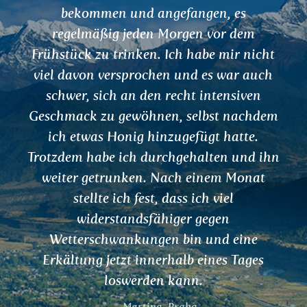
Verdauung und beim Stuhlgang geholf
und ich fühle mich insgesamt besser.
ht
Aufgrund kleinerer Schwierigkeiten u
h
unregelmäßiger Perioden wurde mir
geraten, meinen Verdauungstrakt zu
em
reinigen. Meine Menstruation ist jetzt
regelmäßig und ohne Beschwerden.
hn
Vielen Dank.
Nikola