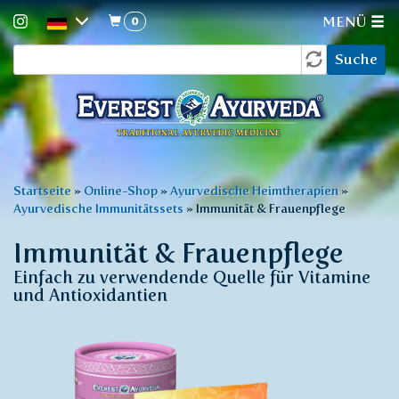
0
MENÜ
Suchformular
Direkt
Suche
zum
Inhalt
Sie
Startseite
»
Online-Shop
»
Ayurvedische Heimtherapien
»
Ayurvedische Immunitätssets
»
Immunität & Frauenpflege
sind
hier
Immunität & Frauenpflege
Einfach zu verwendende Quelle für Vitamine
und Antioxidantien