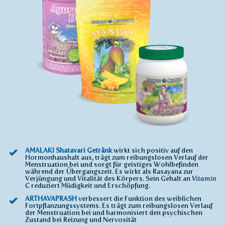
AMALAKI Shatavari Getränk
wirkt sich positiv auf den
Hormonhaushalt aus, trägt zum reibungslosen Verlauf der
Menstruation bei und sorgt für geistiges Wohlbefinden
während der Übergangszeit. Es wirkt als Rasayana zur
Verjüngung und Vitalität des Körpers. Sein Gehalt an
Vitamin
C
reduziert Müdigkeit und Erschöpfung.
ARTHAVAPRASH
verbessert die Funktion des weiblichen
Fortpflanzungssystems. Es trägt zum reibungslosen Verlauf
der Menstruation bei und harmonisiert den psychischen
Zustand bei Reizung und Nervosität