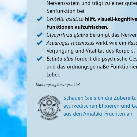
Nervensystem und trägt zu einer gute
Sehfunktion bei.
Centella asiatica
hilft, visuell-kognitiv
Funktionen aufzufrischen.
Glycyrrhiza glabra
beruhigt das Nerve
Asparagus racemosus
wirkt wie ein
Ras
Verjüngung und Vitalität des Körpers.
Eclipta alba
fördert die psychische Ge
und das ordnungsgemäße Funktionier
Leber.
Nahrungsergänzungsmittel
Schauen Sie sich die Zubereit
ayurvedischen Elixieren und G
aus den Amalaki-Früchten an