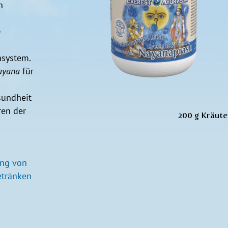
n
e
nsystem.
ayana
für
sundheit
en der
200 g Kräute
ung von
etränken