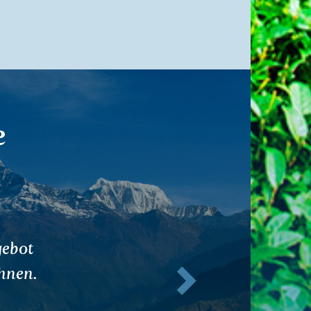
e
en
Weiter
ch
iefe