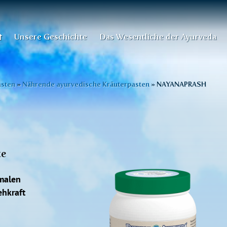
Unsere Geschichte
Das Wesentliche der Ayurveda
asten
»
Nährende ayurvedische Kräuterpasten
»
NAYANAPRASH
te
malen
ehkraft