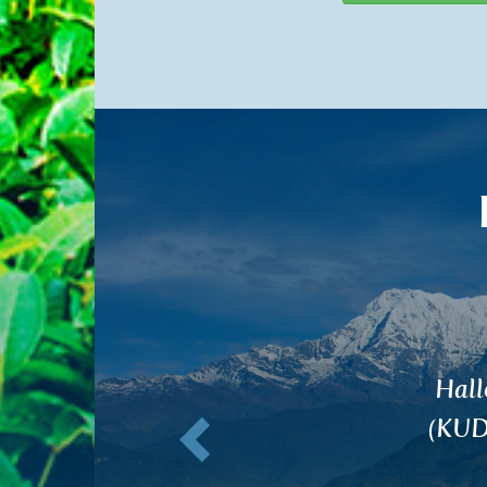
Zurück
G
B
GOK