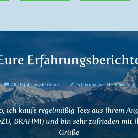
Eure Erfahrungsbericht
Alle Erfahrungsberichte
Erfahrungsbericht schreiben
uten Tag, ich hatte einen sehr schmerzhaft
andscheibenvorfall. Eine Woche nachdem i
SHURA getrunken hatte, fühlte ich eine t