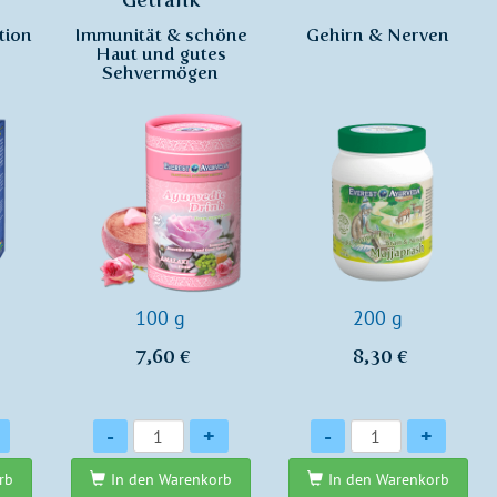
tion
Immunität & schöne
Gehirn & Nerven
Haut und gutes
Sehvermögen
100 g
200 g
7,60 €
8,30 €
Anzahl
Anzahl
-
+
-
+
rb
In den Warenkorb
In den Warenkorb