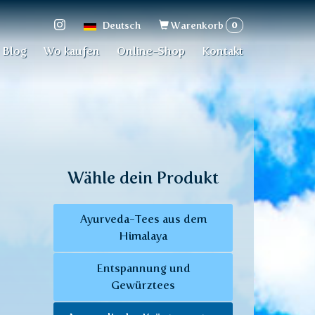
Suchformular
0
Deutsch
Warenkorb
Blog
Wo kaufen
Online-Shop
Kontakt
Wähle dein Produkt
Ayurveda-Tees aus dem
Himalaya
Entspannung und
Gewürztees