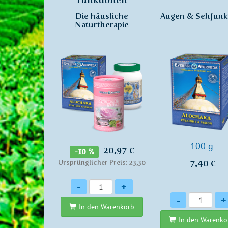
Die häusliche
Augen & Sehfunk
Naturtherapie
100 g
20,97 €
-10 %
7,40 €
Ursprünglicher Preis: 23,30
Anzahl
-
+
Anzahl
-
+
In den Warenkorb
In den Warenko