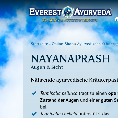
Hauptmenü
Direkt
zum
Sie
Startseite
»
Online-Shop
»
Ayurvedische Kräuterp
Inhalt
sind
NAYANAPRASH
hier
Augen & Sicht
Nährende ayurvedische Kräuterpas
Terminalia bellirica
trägt zu einen
opti
Zustand der Augen
und einer
guten S
bei.
Terminalia chebula
unterstützt das