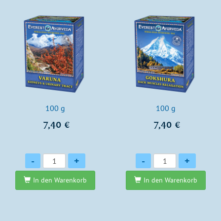
100 g
100 g
7,40 €
7,40 €
Anzahl
Anzahl
-
+
-
+
In den Warenkorb
In den Warenkorb