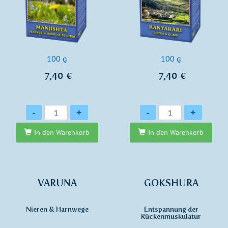
100 g
100 g
7,40 €
7,40 €
Anzahl
Anzahl
-
+
-
+
In den Warenkorb
In den Warenkorb
VARUNA
GOKSHURA
Nieren & Harnwege
Entspannung der
Rückenmuskulatur