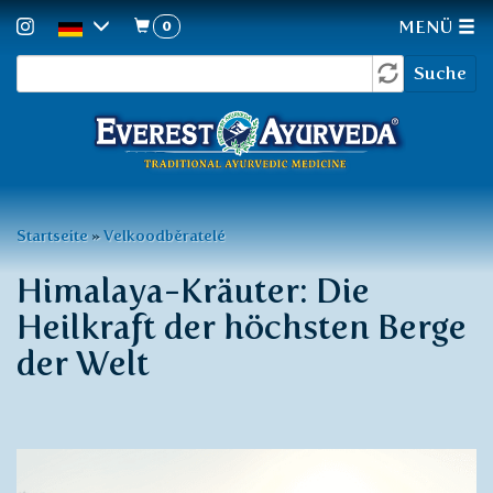
0
MENÜ
Suchformular
Direkt
Suche
zum
Inhalt
Sie
Startseite
»
Velkoodběratelé
sind
Himalaya-Kräuter: Die
hier
Heilkraft der höchsten Berge
der Welt