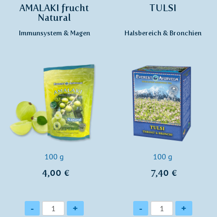
AMALAKI frucht
TULSI
Natural
Immunsystem & Magen
Halsbereich & Bronchien
100 g
100 g
4,00 €
7,40 €
Anzahl
Anzahl
-
+
-
+