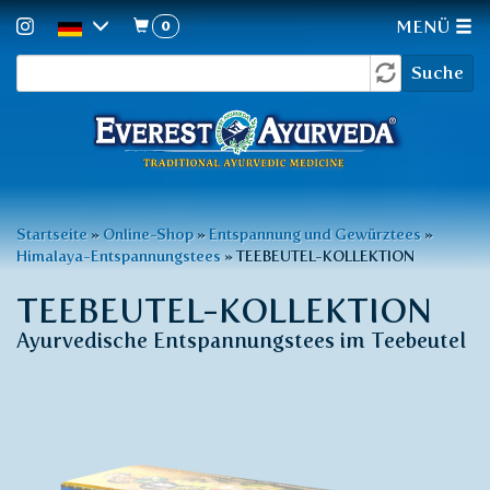
0
MENÜ
Suchformular
Direkt
Suche
zum
Inhalt
Sie
Startseite
»
Online-Shop
»
Entspannung und Gewürztees
»
Himalaya-Entspannungstees
»
TEEBEUTEL-KOLLEKTION
sind
hier
TEEBEUTEL-KOLLEKTION
Ayurvedische Entspannungstees im Teebeutel