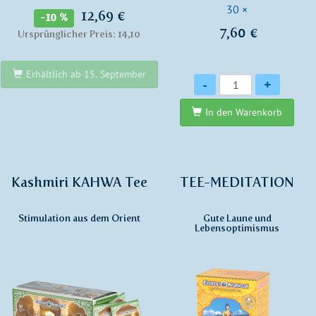
30 ×
12,69 €
-10 %
7,60 €
Ursprünglicher Preis: 14,10
Erhältlich ab 15. September
Anzahl
-
+
In den Warenkorb
Kashmiri KAHWA Tee
TEE-MEDITATION
Stimulation aus dem Orient
Gute Laune und
Lebensoptimismus