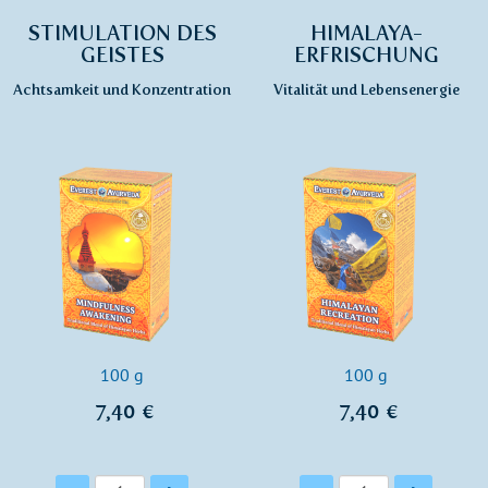
STIMULATION DES
HIMALAYA-
GEISTES
ERFRISCHUNG
Achtsamkeit und Konzentration
Vitalität und Lebensenergie
100 g
100 g
7,40 €
7,40 €
Anzahl
Anzahl