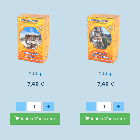
100 g
100 g
7,40 €
7,40 €
Anzahl
Anzahl
-
+
-
+
In den Warenkorb
In den Warenkorb