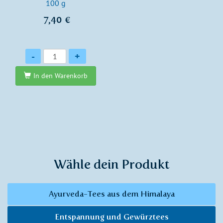
100 g
7,40 €
Anzahl
-
+
In den Warenkorb
Wähle dein Produkt
Ayurveda-Tees aus dem Himalaya
Entspannung und Gewürztees