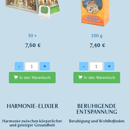
30 ×
100 g
7,60 €
7,40 €
Anzahl
Anzahl
-
+
-
+
In den Warenkorb
In den Warenkorb
HARMONIE-ELIXIER
BERUHIGENDE
ENTSPANNUNG
Harmonie zwischen körperlicher
Beruhigung und Wohlbefinden
und geistiger Gesundheit