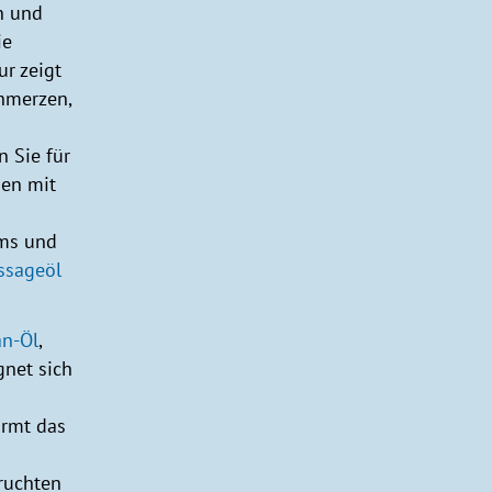
n und
ie
r zeigt
hmerzen,
 Sie für
men mit
ems und
ssageöl
an-Öl
,
gnet sich
ärmt das
ruchten