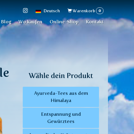
Suchformular
0
Deutsch
Warenkorb
Blog
Wo kaufen
Online-Shop
Kontakt
le
Wähle dein Produkt
Ayurveda-Tees aus dem
Himalaya
Entspannung und
Gewürztees