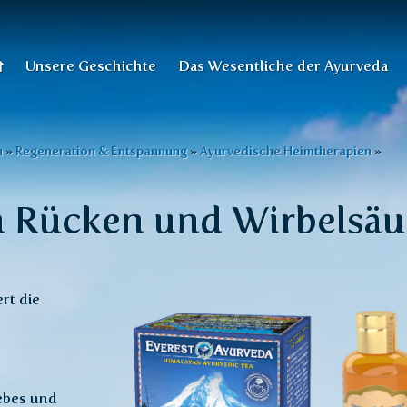
Unsere Geschichte
Das Wesentliche der Ayurveda
n
»
Regeneration & Entspannung
»
Ayurvedische Heimtherapien
»
 Rücken und Wirbelsäu
ert die
ebes und