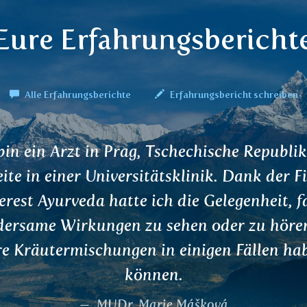
Eure Erfahrungsbericht
Alle Erfahrungsberichte
Erfahrungsbericht schreiben
o. Ich habe vor einem Monat angefangen, 
 zu trinken, und ich fühle eine Veränderung
icht mehr so nervös wie vorher und ich sc
h weniger. Ich trinke deine Tees als Teil me
raufnahme, zwei Teesorten pro Tag, 4-5 T
Kovácsová Ildikó, Bratislava