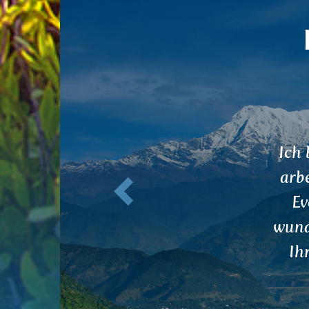
Zurück
Hall
Tees
bin n
auc
Wasse