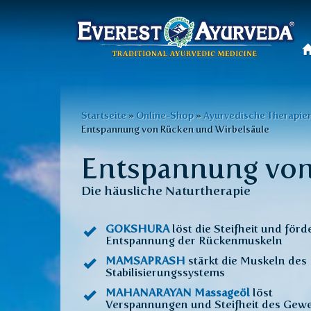
Hauptmenü
Direkt
zum
Sie
Startseite
»
Online-Shop
»
Ayurvedische Therapie
Inhalt
Entspannung von Rücken und Wirbelsäule
sind
Entspannung von
hier
Die häusliche Naturtherapie
GOKSHURA
löst die Steifheit und förd
Entspannung der Rückenmuskeln
MAMSAPRASH
stärkt die Muskeln des
Stabilisierungssystems
MAHANARAYAN Massageöl
löst
Verspannungen und Steifheit des Gew