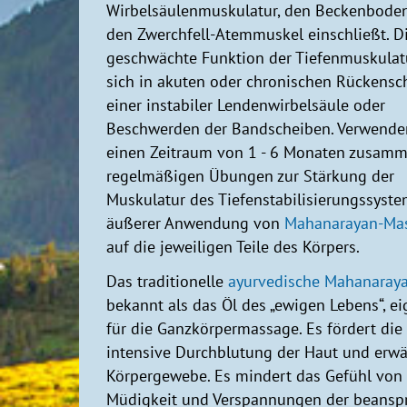
Wirbelsäulenmuskulatur, den Beckenbode
den Zwerchfell-Atemmuskel einschließt. D
geschwächte Funktion der Tiefenmuskulatu
sich in akuten oder chronischen Rückensc
einer instabiler Lendenwirbelsäule oder
Beschwerden der Bandscheiben. Verwenden
einen Zeitraum von 1 - 6 Monaten zusam
regelmäßigen Übungen zur Stärkung der
Muskulatur des Tiefenstabilisierungssyst
äußerer Anwendung von
Mahanarayan-Ma
auf die jeweiligen Teile des Körpers.
Das traditionelle
ayurvedische Mahanaray
bekannt als das Öl des „ewigen Lebens“, ei
für die Ganzkörpermassage. Es fördert die
intensive Durchblutung der Haut und erw
Körpergewebe. Es mindert das Gefühl von
Müdigkeit und Verspannungen der beansp