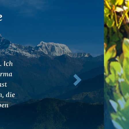
e
deine
Weiter
. Ich
hwitze
iner
assen.