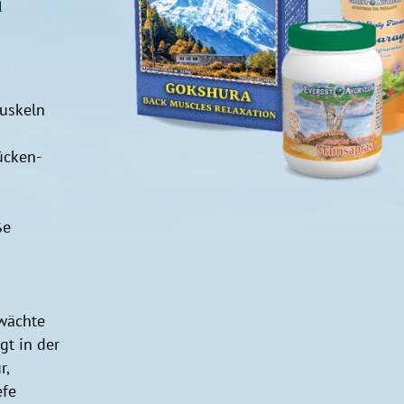
d
uskeln
ücken-
ße
wächte
gt in der
r,
efe