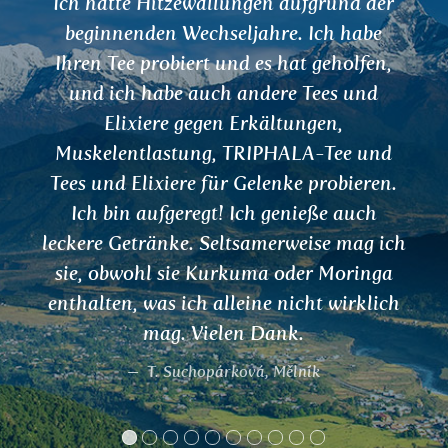
er
Ich habe viele Teesorten von Everes
e
Ayurveda probiert. Ich bin sehr zufrie
n,
Vielleicht auch, weil ich Nepal sch
d
zweimal besucht und einiges verstan
habe…
nd
Standa
en.
h
 ich
ga
ich