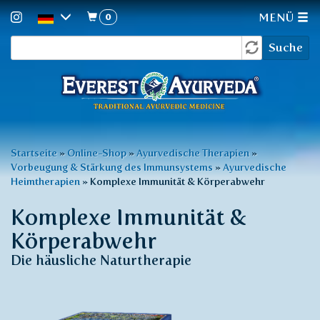
0
MENÜ
Suchformular
Direkt
Suche
zum
Inhalt
Sie
Startseite
»
Online-Shop
»
Ayurvedische Therapien
»
Vorbeugung & Stärkung des Immunsystems
»
Ayurvedische
sind
Heimtherapien
»
Komplexe Immunität & Körperabwehr
hier
Komplexe Immunität &
Körperabwehr
Die häusliche Naturtherapie