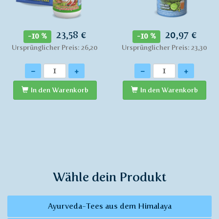
23,58 €
20,97 €
-10 %
-10 %
Ursprünglicher Preis: 26,20
Ursprünglicher Preis: 23,30
Anzahl
Anzahl
-
+
-
+
In den Warenkorb
In den Warenkorb
Wähle dein Produkt
Ayurveda-Tees aus dem Himalaya