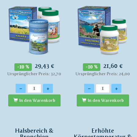
29,43 €
21,60 €
-10 %
-10 %
Ursprünglicher Preis: 32,70
Ursprünglicher Preis: 24,00
Anzahl
Anzahl
-
+
-
+
In den Warenkorb
In den Warenkorb
Halsbereich &
Erhöhte
Bronchien
Körpertemperatur &