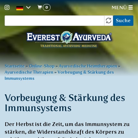
0
MENÜ
Suchformular
Direkt
Suche
zum
Inhalt
Sie
Startseite
»
Online-Shop
»
Ayurvedische Heimtherapien
»
Ayurvedische Therapien
»
Vorbeugung & Stärkung des
sind
Immunsystems
hier
Vorbeugung & Stärkung des
Immunsystems
Der Herbst ist die Zeit, um das Immunsystem zu
stärken, die Widerstandskraft des Körpers zu