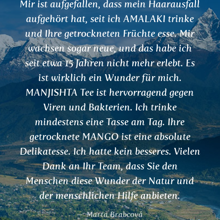
Hallo, ich habe insgesamt schon 4 Tees
probiert: NIMBA, ABHAYA, BHRINGARAJ
und KANTAKARI und alle hatten günstige
Wirkungen, daher empfehle ich sie. Ich
danke auch den Produzenten und
Importeuren der Tees!
Lucie Švestková