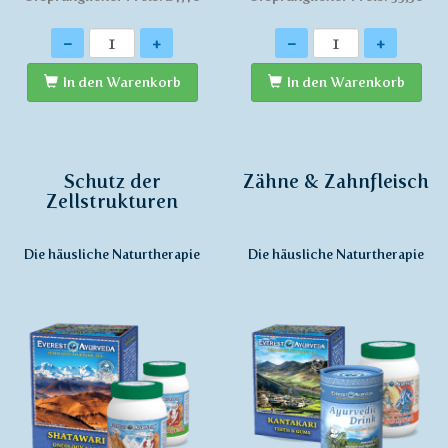
Anzahl
Anzahl
-
+
-
+
In den Warenkorb
In den Warenkorb
Schutz der
Zähne & Zahnfleisch
Zellstrukturen
Die häusliche Naturtherapie
Die häusliche Naturtherapie